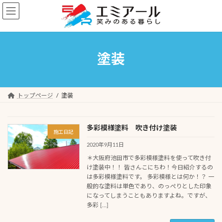
コ
ナ
ン
ビ
テ
ゲ
ン
ー
ツ
シ
塗装
へ
ョ
ス
ン
キ
に
ッ
移
トップページ
塗装
プ
動
多彩模様塗料 吹き付け塗装
施工日記
2020年9月11日
＊大阪府池田市で多彩模様塗料を使って吹き付
け塗装中！！ 皆さんこにちわ！今日紹介するの
は多彩模様塗料です。 多彩模様とは何か！？ 一
般的な塗料は単色であり、のっぺりとした印象
になってしまうこともありますよね。ですが、
多彩 […]