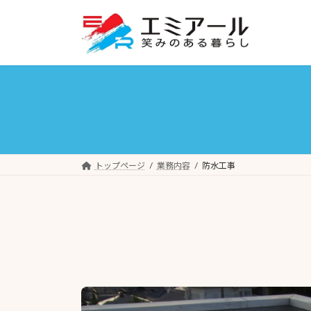
コ
ナ
ン
ビ
テ
ゲ
ン
ー
ツ
シ
へ
ョ
ス
ン
キ
に
ッ
移
プ
動
トップページ
業務内容
防水工事